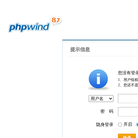
提示信息
您没有登
1、用户组
2、您还不
密 码
开启
隐身登录