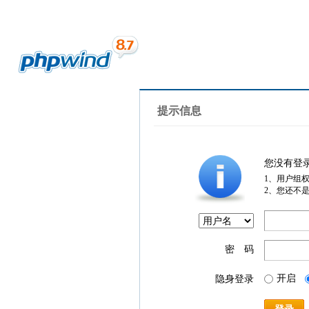
提示信息
您没有登
1、用户组
2、您还不
密 码
开启
隐身登录