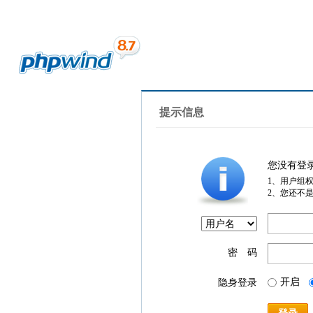
提示信息
您没有登
1、用户组
2、您还不
密 码
开启
隐身登录