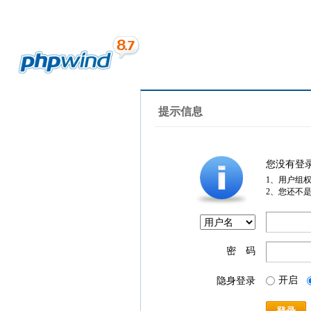
提示信息
您没有登
1、用户组
2、您还不
密 码
开启
隐身登录