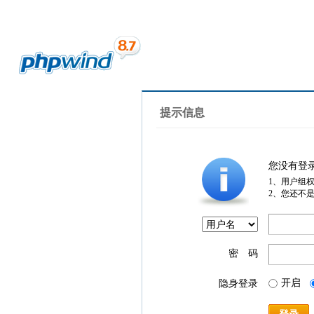
提示信息
您没有登
1、用户组
2、您还不
密 码
开启
隐身登录