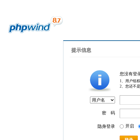
提示信息
您没有登
1、用户组
2、您还不
密 码
开启
隐身登录