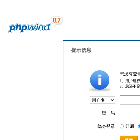
提示信息
您没有登
1、用户组
2、您还不
密 码
开启
隐身登录