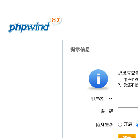
提示信息
您没有登
1、用户组
2、您还不
密 码
开启
隐身登录