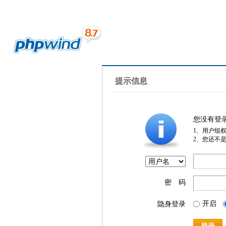
提示信息
您没有登
1、用户组
2、您还不
密 码
开启
隐身登录