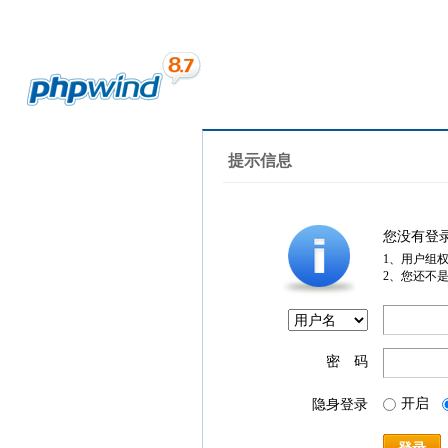
提示信息
您没有登
1、用户组
2、您还不
密 码
开启
隐身登录