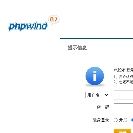
提示信息
您没有登
1、用户组
2、您还不
密 码
开启
隐身登录