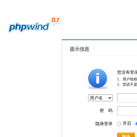
提示信息
您没有登
1、用户组
2、您还不
密 码
开启
隐身登录