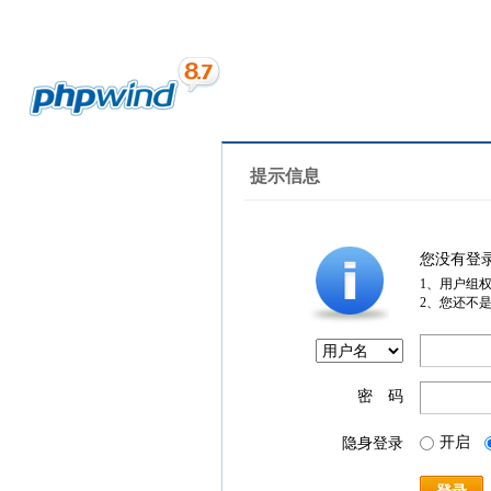
提示信息
您没有登
1、用户组
2、您还不
密 码
开启
隐身登录