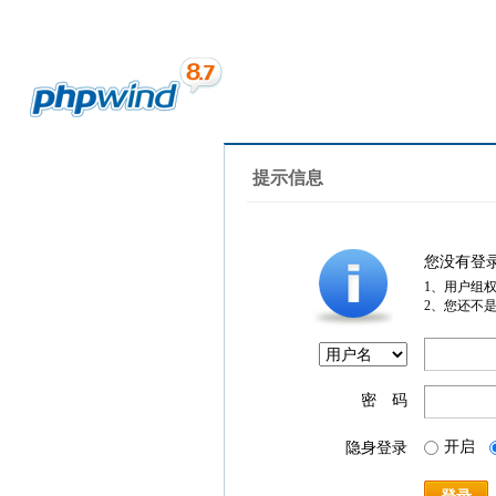
提示信息
您没有登
1、用户组
2、您还不
密 码
开启
隐身登录