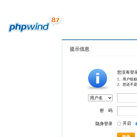
提示信息
您没有登
1、用户组
2、您还不
密 码
开启
隐身登录