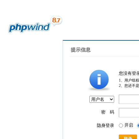
提示信息
您没有登
1、用户组
2、您还不
密 码
开启
隐身登录