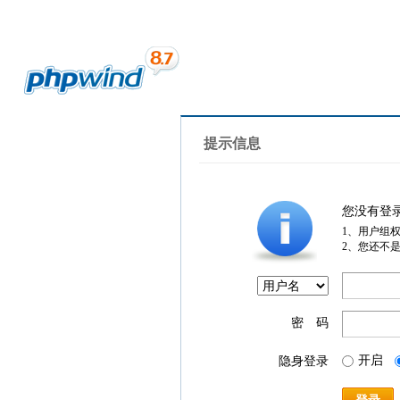
提示信息
您没有登
1、用户组
2、您还不
密 码
开启
隐身登录