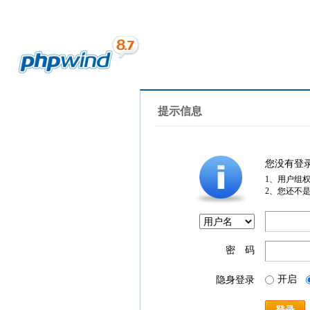
提示信息
您没有登
1、用户组
2、您还不
密 码
开启
隐身登录