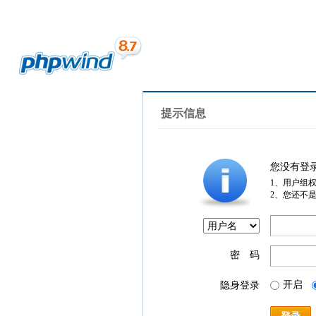
提示信息
您没有登
1、用户组
2、您还不
密 码
开启
隐身登录