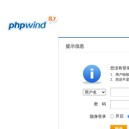
提示信息
您没有登
1、用户组
2、您还不
密 码
开启
隐身登录