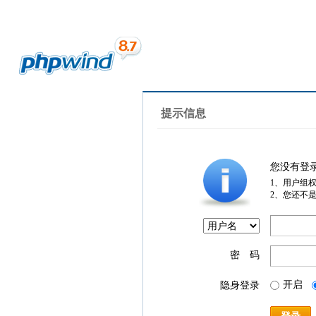
提示信息
您没有登
1、用户组
2、您还不
密 码
开启
隐身登录