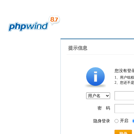
提示信息
您没有登
1、用户组
2、您还不
密 码
开启
隐身登录