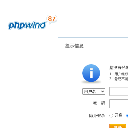
提示信息
您没有登
1、用户组
2、您还不
密 码
开启
隐身登录