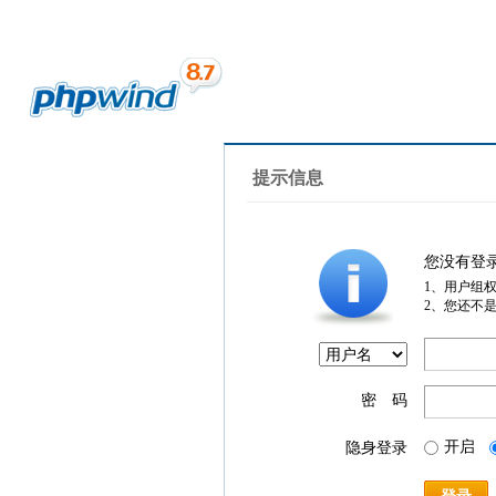
提示信息
您没有登
1、用户组
2、您还不
密 码
开启
隐身登录