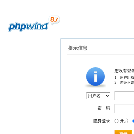
提示信息
您没有登
1、用户组
2、您还不
密 码
开启
隐身登录