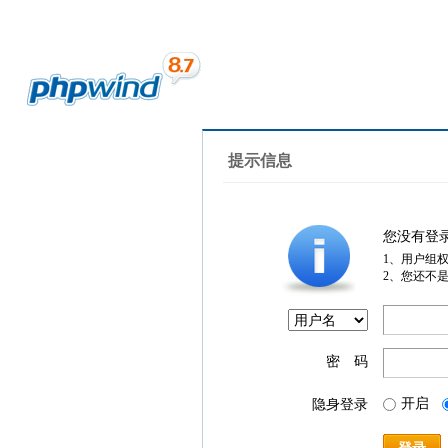
提示信息
您没有登
1、用户组
2、您还不
密 码
开启
隐身登录