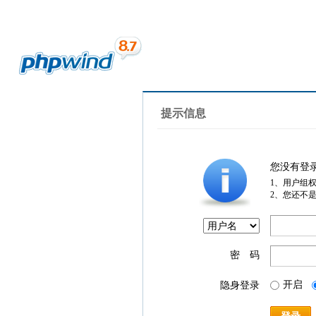
提示信息
您没有登
1、用户组
2、您还不
密 码
开启
隐身登录