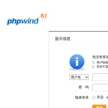
提示信息
您没有登
1、用户组
2、您还不
密 码
开启
隐身登录