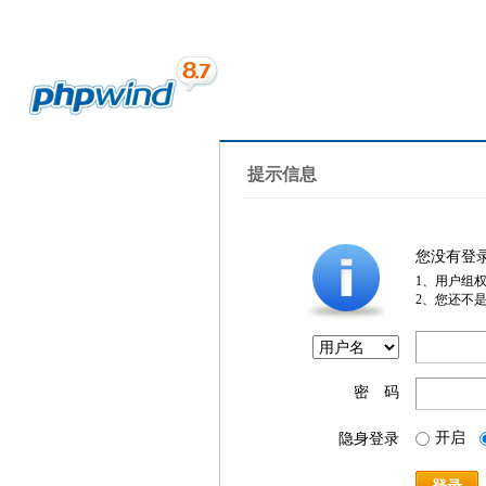
提示信息
您没有登
1、用户组
2、您还不
密 码
开启
隐身登录