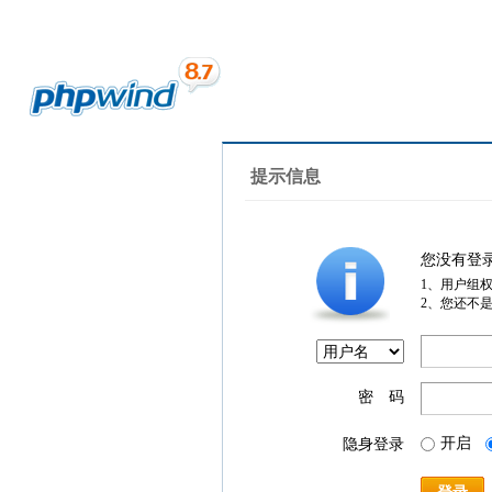
提示信息
您没有登
1、用户组
2、您还不
密 码
开启
隐身登录