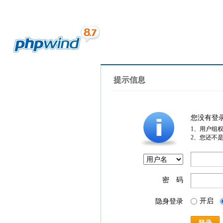
提示信息
您没有登
1、用户组
2、您还不
密 码
开启
隐身登录