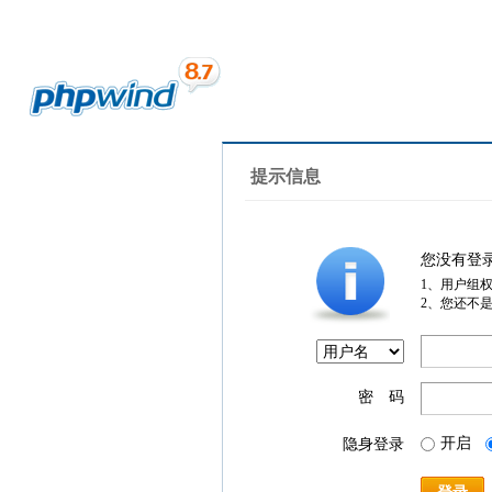
提示信息
您没有登
1、用户组
2、您还不
密 码
开启
隐身登录