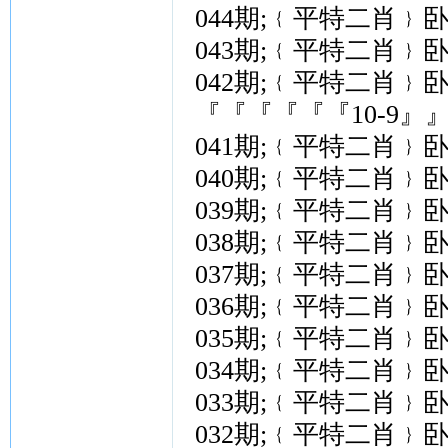
044期;﹛平特二肖﹜
043期;﹛平特二肖﹜
042期;﹛平特二肖﹜
『『『『『『10-9』
041期;﹛平特二肖﹜
040期;﹛平特二肖﹜
039期;﹛平特二肖﹜
038期;﹛平特二肖﹜
037期;﹛平特二肖﹜
036期;﹛平特二肖﹜
035期;﹛平特二肖﹜
034期;﹛平特二肖﹜
033期;﹛平特二肖﹜
032期;﹛平特二肖﹜