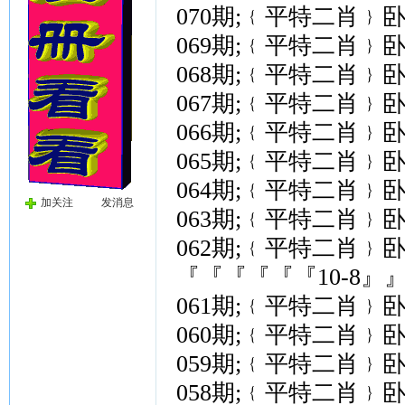
070期;﹛平特二肖﹜
069期;﹛平特二肖﹜
068期;﹛平特二肖﹜
067期;﹛平特二肖﹜
066期;﹛平特二肖﹜
065期;﹛平特二肖﹜
064期;﹛平特二肖﹜
加关注
发消息
063期;﹛平特二肖﹜
062期;﹛平特二肖﹜
『『『『『『10-8』
061期;﹛平特二肖﹜
060期;﹛平特二肖﹜
059期;﹛平特二肖﹜
058期;﹛平特二肖﹜