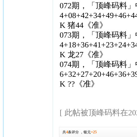
072期，「顶峰码料」中特②
4+08+42+34+49+46+4
K 猪44《准》
073期，「顶峰码料」中特②
4+18+36+41+23+24+3
K 龙27《准》
074期，「顶峰码料」中特②
6+32+27+20+46+36+3
K ??《准》
[ 此帖被顶峰码料在2026-
共
4
条评分
，
银元
+25