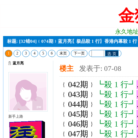
金
永久地址:j2
标题: [32错04]﹛074期﹜蓝月亮〖极品殺 1 行〗香港内幕殺 1
1
2
3
4
5
6
末页
下一页
选 页
蓝月亮
楼主
发表于: 07-08
﹛042期﹜
┗殺 1 行┛
﹛043期﹜
┗殺 1 行┛
﹛044期﹜
┗殺 1 行┛
﹛045期﹜
┗殺 1 行┛
新手上路
﹛046期﹜
┗殺 1 行┛
﹛047期﹜
┗殺 1 行┛