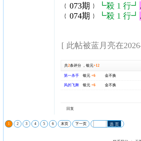
﹛073期﹜
┗殺 1 行┛
﹛074期﹜
┗殺 1 行┛
[ 此帖被蓝月亮在2026-0
共
2
条评分
，
银元
+12
第一杀手
银元
+6
金不换
风的飞舞
银元
+6
金不换
回复
1
2
3
4
5
6
末页
下一页
选 页