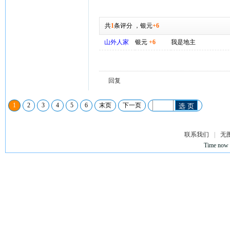
共
1
条评分
，
银元
+6
山外人家
银元
+6
我是地主
回复
1
2
3
4
5
6
末页
下一页
选 页
联系我们
|
无
Time now 