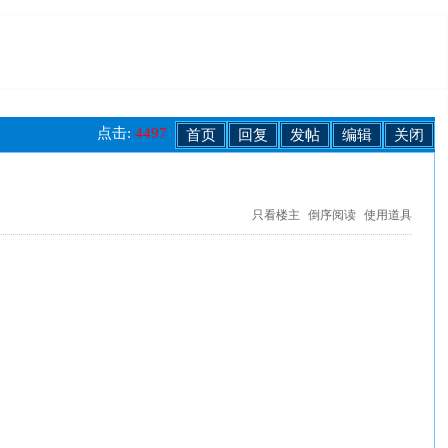
点击:
4497
首页
回复
发帖
编辑
关闭
只看楼主
倒序阅读
使用道具