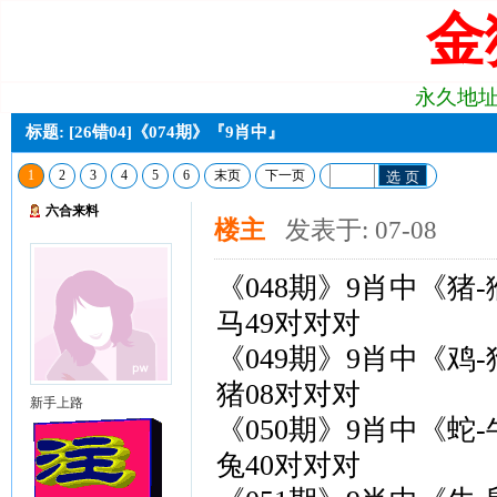
金
永久地址:j2
标题: [26错04]《074期》『9肖中』
1
2
3
4
5
6
末页
下一页
选 页
六合来料
楼主
发表于: 07-08
《048期》9肖中《猪-猴
马49对对对
《049期》9肖中《鸡-狗
猪08对对对
新手上路
《050期》9肖中《蛇-牛
兔40对对对