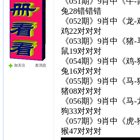
《051期》9肖中《牛-鼠
兔28错错错
《052期》9肖中《龙-鸡
鸡22对对对
《053期》9肖中《猪-马
鼠19对对对
《054期》9肖中《鸡-狗
加关注
发消息
兔16对对对
《055期》9肖中《马-猪
猪08对对对
《056期》9肖中《马-龙
狗33对对对
《057期》9肖中《虎-猴
猴47对对对