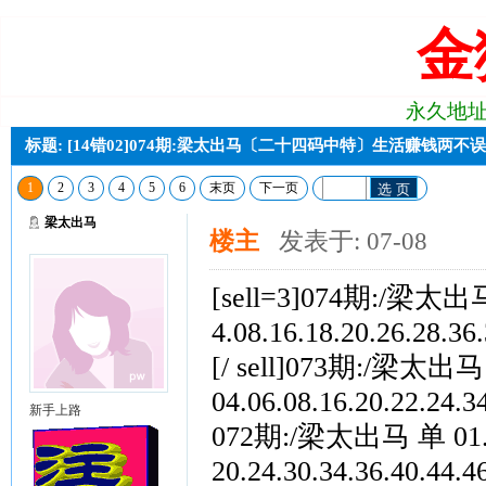
金
永久地址:j2
标题: [14错02]074期:梁太出马〔二十四码中特〕生活赚钱两不
1
2
3
4
5
6
末页
下一页
选 页
梁太出马
楼主
发表于: 07-08
[sell=3]074期:/梁太出马 单
4.08.16.18.20.26.28
[/ sell]073期:/梁太出马 单
04.06.08.16.20.22.2
新手上路
072期:/梁太出马 单 01.09.1
20.24.30.34.36.40.4