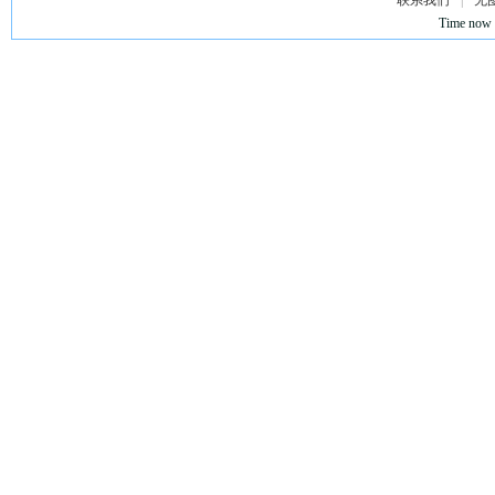
联系我们
|
无
Time now 