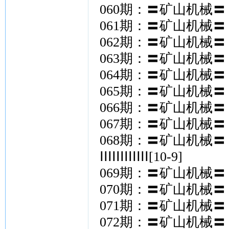
060期：〓矿山机械〓
061期：〓矿山机械〓
062期：〓矿山机械〓
063期：〓矿山机械〓
064期：〓矿山机械〓
065期：〓矿山机械〓
066期：〓矿山机械〓
067期：〓矿山机械〓
068期：〓矿山机械〓
ⅠⅠⅠⅠⅠⅠⅠⅠⅠⅠⅠⅠ[10-9]
069期：〓矿山机械〓
070期：〓矿山机械〓
071期：〓矿山机械〓
072期：〓矿山机械〓