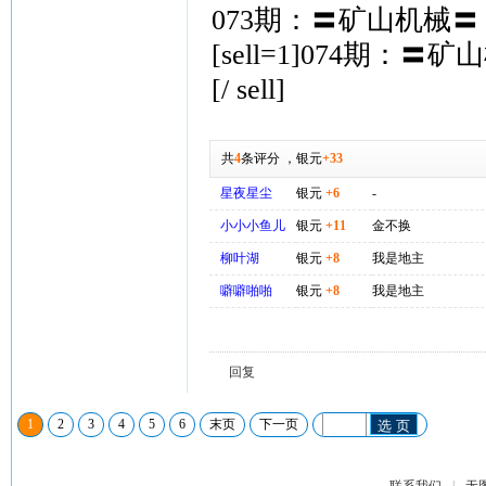
073期：〓矿山机械〓
[sell=1]074期：〓
[/ sell]
共
4
条评分
，
银元
+33
星夜星尘
银元
+6
-
小小小鱼儿
银元
+11
金不换
柳叶湖
银元
+8
我是地主
噼噼啪啪
银元
+8
我是地主
回复
1
2
3
4
5
6
末页
下一页
选 页