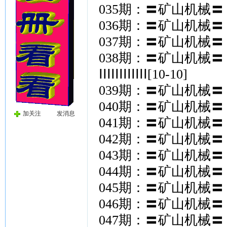
035期：〓矿山机械〓
036期：〓矿山机械〓
037期：〓矿山机械〓
038期：〓矿山机械〓
ⅠⅠⅠⅠⅠⅠⅠⅠⅠⅠⅠⅠ[10-10]
039期：〓矿山机械〓
040期：〓矿山机械〓
加关注
发消息
041期：〓矿山机械〓
042期：〓矿山机械〓
043期：〓矿山机械〓
044期：〓矿山机械〓
045期：〓矿山机械〓
046期：〓矿山机械〓
047期：〓矿山机械〓