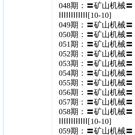
048期：〓矿山机械〓
ⅠⅠⅠⅠⅠⅠⅠⅠⅠⅠⅠⅠ[10-10]
049期：〓矿山机械〓
050期：〓矿山机械〓
051期：〓矿山机械〓
052期：〓矿山机械〓
053期：〓矿山机械〓
054期：〓矿山机械〓
055期：〓矿山机械〓
056期：〓矿山机械〓
057期：〓矿山机械〓
058期：〓矿山机械〓
ⅠⅠⅠⅠⅠⅠⅠⅠⅠⅠⅠⅠ[10-10]
059期：〓矿山机械〓