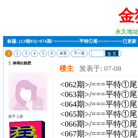
金
永久地址:j2
标题: [12错03]<074期>=========平特①尾=========已更新
1
2
3
4
5
6
末页
下一页
选 页
掉得比较肥
楼主
发表于: 07-08
<062期>/===平特①尾
<063期>/===平特①尾
<064期>/===平特①尾
<065期>/===平特①尾
新手上路
<066期>/===平特①尾
<067期>/===平特①尾