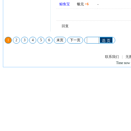
鲸鱼宝
银元
+6
-
回复
1
2
3
4
5
6
末页
下一页
选 页
联系我们
|
无
Time now 