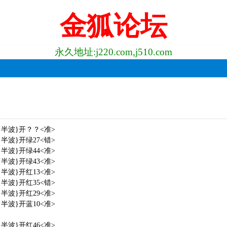
金狐论坛
永久地址:j220.com,j510.com
 半波}开？？<准>
 半波}开绿27<错>
 半波}开绿44<准>
 半波}开绿43<准>
 半波}开红13<准>
 半波}开红35<错>
 半波}开红29<准>
 半波}开蓝10<准>
 半波}开红46<准>