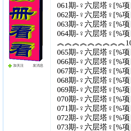
061期-♀六层塔♀[%项目%
062期-♀六层塔♀[%项目%]
063期-♀六层塔♀[%项目%
064期-♀六层塔♀[%项目%]
︽︽︽︽︽︽︽︽︽1
065期-♀六层塔♀[%项目%
066期-♀六层塔♀[%项目%
加关注
发消息
067期-♀六层塔♀[%项目%
068期-♀六层塔♀[%项目%
069期-♀六层塔♀[%项目%
070期-♀六层塔♀[%项目%
071期-♀六层塔♀[%项目%
072期-♀六层塔♀[%项目%
073期-♀六层塔♀[%项目%