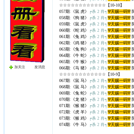
☆☆☆☆☆☆☆☆☆☆☆☆【10-10】
057期:《鼠 虎》
╒杀 2 肖╕
Ψ天赐一码Ψ
開
058期:《狗 猪》
╒杀 2 肖╕
Ψ天赐一码Ψ
開
059期:《鼠 虎》
╒杀 2 肖╕
Ψ天赐一码Ψ
開
060期:《蛇 鸡》
╒杀 2 肖╕
Ψ天赐一码Ψ
開
061期:《兔 鸡》
╒杀 2 肖╕
Ψ天赐一码Ψ
開
062期:《鸡 猪》
╒杀 2 肖╕
Ψ天赐一码Ψ
開
063期:《兔 狗》
╒杀 2 肖╕
Ψ天赐一码Ψ
開
064期:《牛 蛇》
╒杀 2 肖╕
Ψ天赐一码Ψ
開
065期:《牛 猴》
╒杀 2 肖╕
Ψ天赐一码Ψ
開
加关注
发消息
066期:《马 猪》
╒杀 2 肖╕
Ψ天赐一码Ψ
開
☆☆☆☆☆☆☆☆☆☆☆☆【10-9】
067期:《鼠 马》
╒杀 2 肖╕
Ψ天赐一码Ψ
開
068期:《鼠 马》
╒杀 2 肖╕
Ψ天赐一码Ψ
開
069期:《兔 蛇》
╒杀 2 肖╕
Ψ天赐一码Ψ
開
070期:《龙 猪》
╒杀 2 肖╕
Ψ天赐一码Ψ
開
071期:《猴 猪》
╒杀 2 肖╕
Ψ天赐一码Ψ
開
072期:《虎 羊》
╒杀 2 肖╕
Ψ天赐一码Ψ
開
073期:《猴 鸡》
╒杀 2 肖╕
Ψ天赐一码Ψ
開
074期:《牛 马》
╒杀 2 肖╕
Ψ天赐一码Ψ