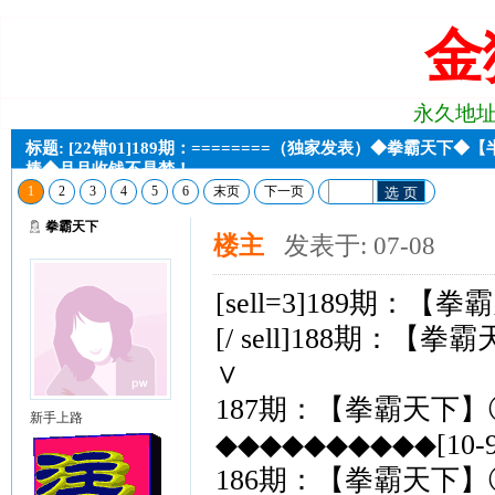
金
永久地址:j2
标题: [22错01]189期：========（独家发表）◆拳霸天下
棒◆月月收钱不是梦！
1
2
3
4
5
6
末页
下一页
选 页
拳霸天下
楼主
发表于: 07-08
[sell=3]189期
[/ sell]188期
∨
187期：【拳霸天下】
新手上路
◆◆◆◆◆◆◆◆◆◆[10-
186期：【拳霸天下】