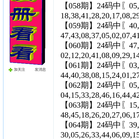
【058期】24码中〖05,48,09
18,38,41,28,20,17
【059期】24码中〖40,29,34
47,43,08,37,05,02
【060期】24码中〖47,38,19
02,12,20,41,08,09
【061期】24码中〖03,49,42
加关注
发消息
44,40,38,08,15,24
【062期】24码中〖05,08,11
04,15,33,28,46,16
【063期】24码中〖15,24,03
48,45,18,26,20,27
【064期】24码中〖39,28,27
30,05,26,33,44,06