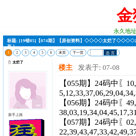
金
永久地址:j2
标题: [19错05]【074期】【原创资料】◇◇◇◇太烂了◇◇◇
有！
1
2
3
4
5
6
末页
下一页
选 页
太烂了
楼主
发表于: 07-08
【055期】24码中〖10,03,41
5,12,33,37,06,29,
【056期】24码中〖49,15,12
38,03,19,34,04,45
新手上路
【057期】24码中〖02,41,14
22,39,43,47,33,42