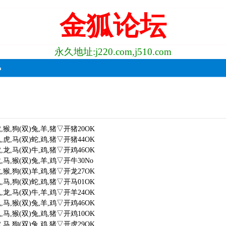
金狐论坛
永久地址:j220.com,j510.com
﹃
猴,狗(双)兔,羊,猪▽开猪20OK
虎,马(双)蛇,鸡,猪▽开猪44OK
龙,马(双)牛,鸡,猪▽开鸡46OK
马,猴(双)兔,羊,鸡▽开牛30No
猴,狗(双)羊,鸡,猪▽开龙27OK
马,狗(双)蛇,鸡,猪▽开马01OK
龙,马(双)牛,羊,鸡▽开羊24OK
马,猴(双)兔,羊,鸡▽开鸡46OK
马,猴(双)兔,鸡,猪▽开鸡10OK
马,狗(双)兔,鸡,猪▽开虎29OK