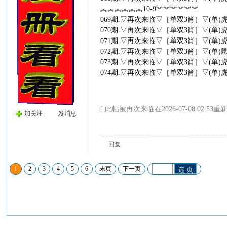
︽︽︽︽︽︽10-9︾︾︾︾︾︾
069期.▽再次来临▽［单双3肖］▽(单)虎,
070期.▽再次来临▽［单双3肖］▽(单)虎,
071期.▽再次来临▽［单双3肖］▽(单)虎,
072期.▽再次来临▽［单双3肖］▽(单)鼠,
073期.▽再次来临▽［单双3肖］▽(单)虎,
074期.▽再次来临▽［单双3肖］▽(单)虎,龙
[ 此帖被再次来临在2026-07-08 02:53重
加关注
发消息
回复
1
2
3
4
5
6
末页
下一页
选 页