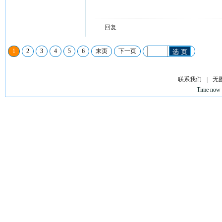
回复
1
2
3
4
5
6
末页
下一页
选 页
联系我们
|
无
Time now 