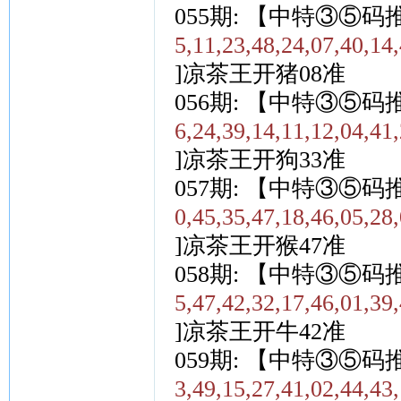
055期: 【中特③⑤码
5,11,23,48,24,07,40,14
]凉茶王开猪08准
056期: 【中特③⑤码
6,24,39,14,11,12,04,41
]凉茶王开狗33准
057期: 【中特③⑤码
0,45,35,47,18,46,05,28
]凉茶王开猴47准
058期: 【中特③⑤码
5,47,42,32,17,46,01,39
]凉茶王开牛42准
059期: 【中特③⑤码
3,49,15,27,41,02,44,43