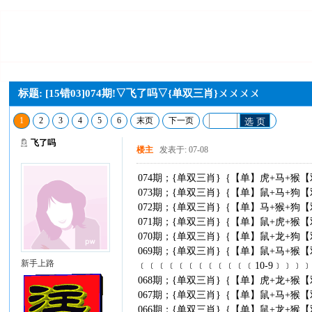
标题: [15错03]074期!▽飞了吗▽{单双三肖}ㄨㄨㄨㄨ
1
2
3
4
5
6
末页
下一页
选 页
飞了吗
楼主
发表于: 07-08
074期；{单双三肖}｛【单】虎+马+猴【双
073期；{单双三肖}｛【单】鼠+马+狗【
072期；{单双三肖}｛【单】马+猴+狗【
071期；{单双三肖}｛【单】鼠+虎+猴【
070期；{单双三肖}｛【单】鼠+龙+狗【
069期；{单双三肖}｛【单】鼠+马+猴【
新手上路
﹝﹝﹝﹝﹝﹝﹝﹝﹝﹝﹝﹝10-9﹞﹞﹞
068期；{单双三肖}｛【单】虎+龙+猴【
067期；{单双三肖}｛【单】鼠+马+猴【
066期；{单双三肖}｛【单】鼠+龙+猴【