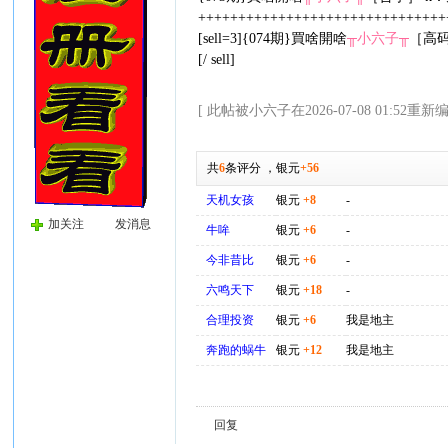
++++++++++++++++++++++++++++++
[sell=3]{074期}買啥開啥
╥小六子╥
［高码
[/ sell]
[ 此帖被小六子在2026-07-08 01:52重新编
共
6
条评分
，
银元
+56
天机女孩
银元
+8
-
加关注
发消息
牛哞
银元
+6
-
今非昔比
银元
+6
-
六鸣天下
银元
+18
-
合理投资
银元
+6
我是地主
奔跑的蜗牛
银元
+12
我是地主
回复