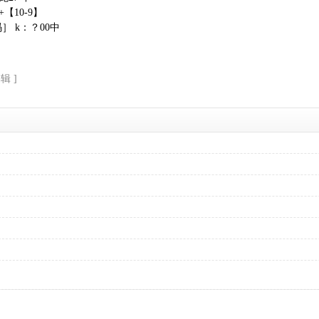
++【10-9】
］ k：？00中
辑 ]