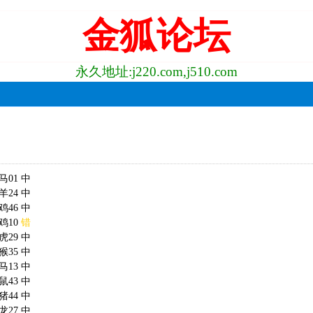
金狐论坛
永久地址:j220.com,j510.com
马01 中
羊24 中
鸡46 中
鸡10
错
虎29 中
猴35 中
马13 中
鼠43 中
猪44 中
龙27 中